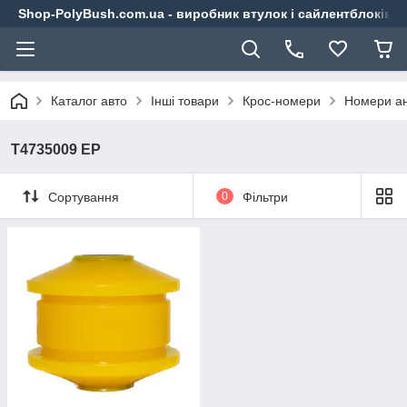
Shop-PolyBush.com.ua - виробник втулок і сайлентблоків із
Каталог авто
Інші товари
Крос-номери
Номери ан
T4735009 EP
Сортування
0
Фільтри