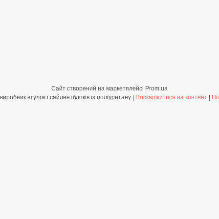
Сайт створений на маркетплейсі
Prom.ua
Shop-PolyBush.com.ua - виробник втулок і сайлентблоків із поліуретану |
Поскаржитися на контент
|
По