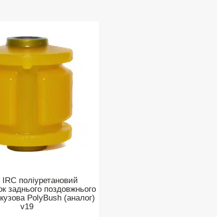
6 IRC поліуретановий
к заднього поздовжнього
кузова PolyBush (аналог)
v19