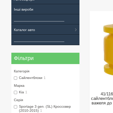
Інші вироби
_________________________
Каталог авто
_________________________
Фільтри
Категорія
Сайлентблоки
1
Марка
Kia
1
41/11
сайлентбло
Серія
важеля до 
Sportage 3 gen. (SL) Кроссовер
(2010-2015)
1