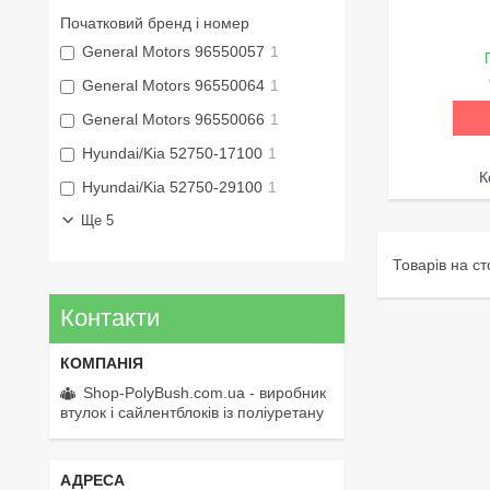
Початковий бренд і номер
General Motors 96550057
1
General Motors 96550064
1
General Motors 96550066
1
Hyundai/Kia 52750-17100
1
Hyundai/Kia 52750-29100
1
Ще 5
Контакти
Shop-PolyBush.com.ua - виробник
втулок і сайлентблоків із поліуретану