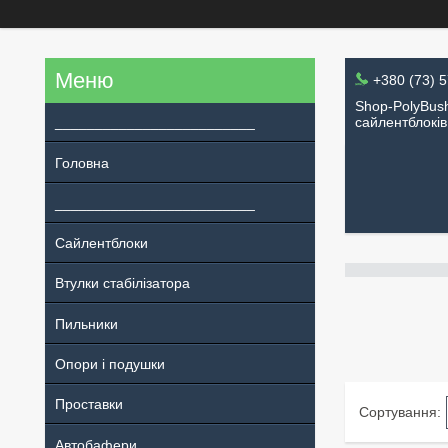
+380 (73) 
Shop-PolyBush
_________________________
сайлентблоків
Головна
_________________________
Сайлентблоки
Втулки стабілізатора
Пильники
Опори і подушки
Проставки
Автобафери